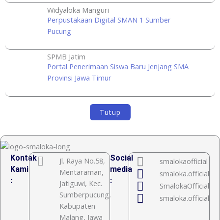
Widyaloka Manguri
Perpustakaan Digital SMAN 1 Sumber
Pucung
SPMB Jatim
Portal Penerimaan Siswa Baru Jenjang SMA
Provinsi Jawa Timur
Tutup
Kontak
Social
Jl. Raya No.58,
smalokaofficial
Kami
media
Mentaraman,
smaloka.official
:
:
Jatiguwi, Kec.
SmalokaOfficial
Sumberpucung,
smaloka.official
Kabupaten
Malang, Jawa