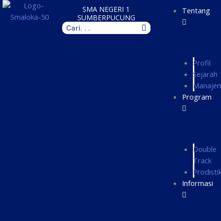
Skip
SMA NEGERI 1
Tentang
to
SUMBERPUCUNG
Search
content
Profil
Sejarah
Manaje
Program
Double
Track
Prodisti
Informasi