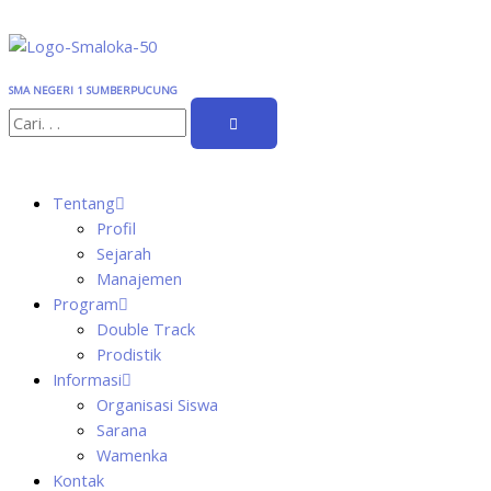
Skip
to
content
SMA NEGERI 1 SUMBERPUCUNG
Search
Tentang
Profil
Sejarah
Manajemen
Program
Double Track
Prodistik
Informasi
Organisasi Siswa
Sarana
Wamenka
Kontak