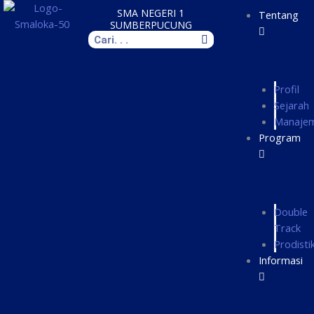
Skip
SMA NEGERI 1
Tentang
to
SUMBERPUCUNG
Search
content
Profil
Sejarah
Manaje
Program
Double
Track
Prodisti
Informasi