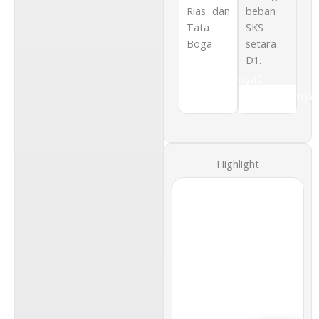
Rias dan
beban
Tata
SKS
Boga
setara
D1.
Selengkapnya
Selengkapnya
Highlight