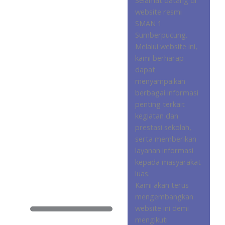
website resmi
SMAN 1
Sumberpucung.
Melalui website ini,
kami berharap
dapat
menyampaikan
berbagai informasi
penting terkait
kegiatan dan
prestasi sekolah,
serta memberikan
layanan informasi
kepada masyarakat
luas.
Kami akan terus
mengembangkan
website ini demi
mengikuti