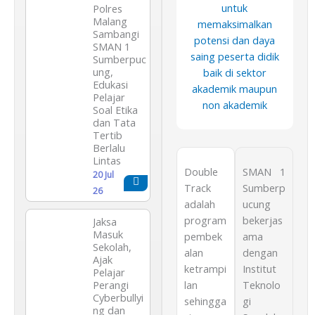
untuk
Polres
Malang
memaksimalkan
Sambangi
potensi dan daya
SMAN 1
saing peserta didik
Sumberpuc
ung,
baik di sektor
Edukasi
akademik maupun
Pelajar
non akademik
Soal Etika
dan Tata
Tertib
Berlalu
Lintas
Double
SMAN 1
20 Jul
Track
Sumberp
26
adalah
ucung
program
bekerjas
Jaksa
Masuk
pembek
ama
Sekolah,
alan
dengan
Ajak
ketrampi
Institut
Pelajar
Perangi
lan
Teknolo
Cyberbullyi
sehingga
gi
ng dan