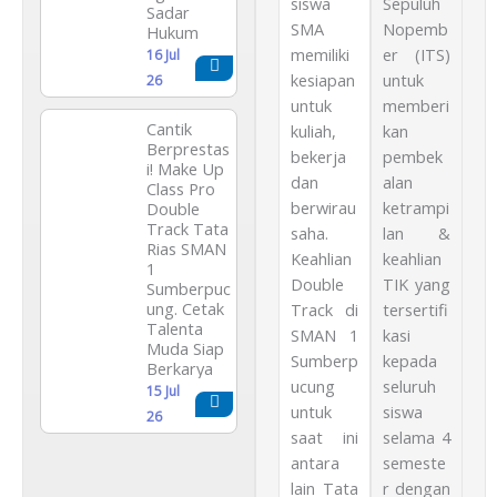
siswa
Sepuluh
Sadar
SMA
Nopemb
Hukum
memiliki
er (ITS)
16 Jul
kesiapan
untuk
26
untuk
memberi
Cantik
kuliah,
kan
Berprestas
bekerja
pembek
i! Make Up
dan
alan
Class Pro
berwirau
ketrampi
Double
Track Tata
saha.
lan &
Rias SMAN
Keahlian
keahlian
1
Double
TIK yang
Sumberpuc
ung. Cetak
Track di
tersertifi
Talenta
SMAN 1
kasi
Muda Siap
Sumberp
kepada
Berkarya
ucung
seluruh
15 Jul
untuk
siswa
26
saat ini
selama 4
antara
semeste
lain Tata
r dengan