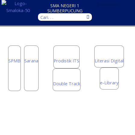
Skip
SMA NEGERI 1
to
SUMBERPUCUNG
Search
content
SPMB
Sarana
Prodistik ITS
Literasi Digital
e-Library
Double Track