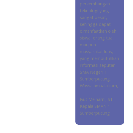
perkembangan
teknologi yang
sangat pesat,
sehingga dapat
dimanfaatkan oleh
siswa, orang tua,
maupun
masyarakat luas,
yang membutuhkan
informasi seputar
SMA Negeri 1
Sumberpucung.
Wassalamualaikum,
Iyut Meinarni, ST
Kepala SMAN 1
Sumberpucung