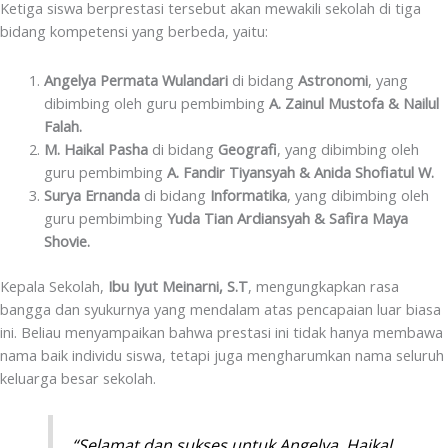
Ketiga siswa berprestasi tersebut akan mewakili sekolah di tiga
bidang kompetensi yang berbeda, yaitu:
Angelya Permata Wulandari
di bidang
Astronomi
, yang
dibimbing oleh guru pembimbing
A. Zainul Mustofa & Nailul
Falah.
M. Haikal Pasha
di bidang
Geografi
, yang dibimbing oleh
guru pembimbing
A. Fandir Tiyansyah & Anida Shofiatul W.
Surya Ernanda
di bidang
Informatika
, yang dibimbing oleh
guru pembimbing
Yuda Tian Ardiansyah & Safira Maya
Shovie.
Kepala Sekolah,
Ibu Iyut Meinarni, S.T
, mengungkapkan rasa
bangga dan syukurnya yang mendalam atas pencapaian luar biasa
ini. Beliau menyampaikan bahwa prestasi ini tidak hanya membawa
nama baik individu siswa, tetapi juga mengharumkan nama seluruh
keluarga besar sekolah.
“Selamat dan sukses untuk Angelya, Haikal,