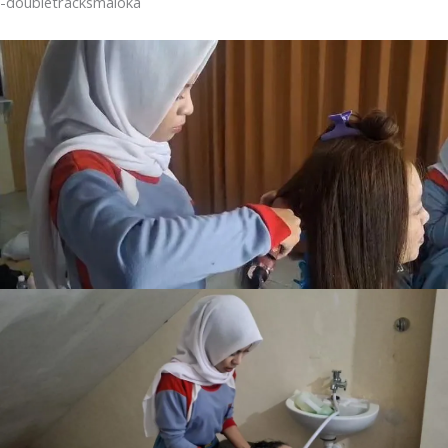
-doubletracksmaloka