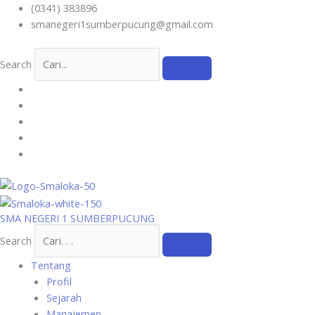
Skip
(0341) 383896
to
smanegeri1sumberpucung@gmail.com
content
Search
SMA NEGERI 1 SUMBERPUCUNG
Search
Tentang
Profil
Sejarah
Manajemen