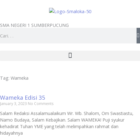
Skip
to
content
SMA NEGERI 1 SUMBERPUCUNG
Search
Tag: Wameka
Wameka Edisi 35
January 3, 2023
No Comments
Salam Redaksi Assalamualaikum Wr. Wb. Shalom, Om Swastiastu,
Namo Budaya, Salam Kebajikan. Salam WAMEKA! Puji syukur
kehadirat Tuhan YME yang telah melimpahkan rahmat dan
hidayahnya