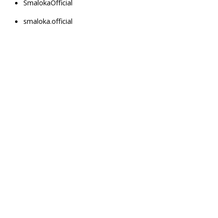
SmalokaOfficial
smaloka.official