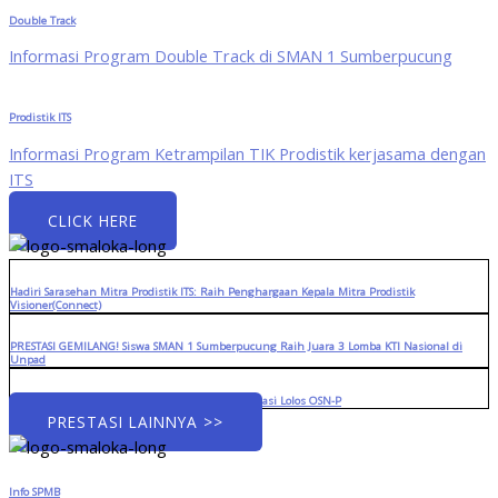
Double Track
Informasi Program Double Track di SMAN 1 Sumberpucung
Prodistik ITS
Informasi Program Ketrampilan TIK Prodistik kerjasama dengan
ITS
CLICK HERE
Hadiri Sarasehan Mitra Prodistik ITS: Raih Penghargaan Kepala Mitra Prodistik
Visioner(Connect)
PRESTASI GEMILANG! Siswa SMAN 1 Sumberpucung Raih Juara 3 Lomba KTI Nasional di
Unpad
Menuju Panggung Provinsi: Tiga Siswa Berprestasi Lolos OSN-P
PRESTASI LAINNYA >>
Info SPMB