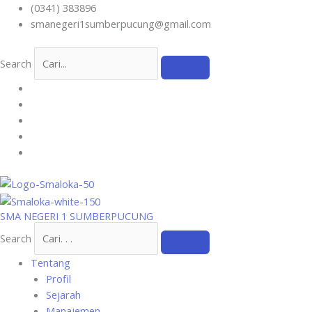
Skip
(0341) 383896
to
smanegeri1sumberpucung@gmail.com
content
Search
SMA NEGERI 1 SUMBERPUCUNG
Search
Tentang
Profil
Sejarah
Manajemen