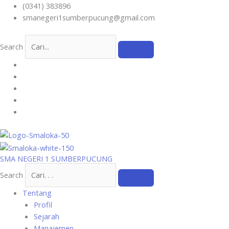
Skip
(0341) 383896
to
smanegeri1sumberpucung@gmail.com
content
Search
SMA NEGERI 1 SUMBERPUCUNG
Search
Tentang
Profil
Sejarah
Manajemen