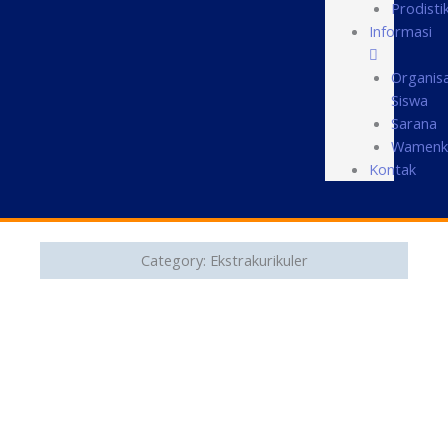
Prodisti
Informasi
Organisa
Siswa
Sarana
Wamenk
Kontak
Category: Ekstrakurikuler