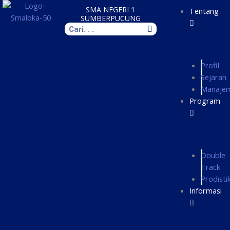
Skip
SMA NEGERI 1
Tentang
to
SUMBERPUCUNG
Search
content
Profil
Sejarah
Manaje
Program
Double
Track
Prodisti
Informasi