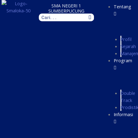
Skip
SMA NEGERI 1
Tentang
to
SUMBERPUCUNG
Search
content
Profil
Sejarah
Manaje
Program
Double
Track
Prodisti
Informasi