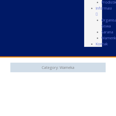
Prodisti
Informasi
Organisa
Siswa
Sarana
Wamenk
Kontak
Category: Wameka