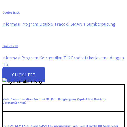
Double Track
Informasi Program Double Track di SMAN 1 Sumberpucung
Prodistik ITS
Informasi Program Ketrampilan TIK Prodistik kerjasama dengan
ITS
CLICK HERE
Hadiri Sarasehan Mitra Prodistik ITS: Raih Penghargaan Kepala Mitra Prodistik
Visioner(Connect)
PRESTASI GEMILANG! Siswa SMAN 1 Sumberpucung Raih Juara 3 Lomba KTI Nasional di