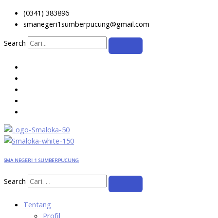
Skip
(0341) 383896
to
smanegeri1sumberpucung@gmail.com
content
Search
SMA NEGERI 1 SUMBERPUCUNG
Search
Tentang
Profil