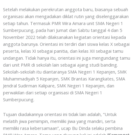
Setelah melakukan perekrutan anggota baru, biasanya sebuah
organisasi akan mengadakan diklat rutin yang diselenggarakan
setiap tahun. Termasuk PMR Wira Amara unit SMA Negeri 1
Sumberpucung, pada hari Jumat dan Sabtu tanggal 4 dan 5
November 2022 telah dilaksanakan kegiatan orientasi kepada
anggota barunya. Orientasi ini terdiri dari siswa kelas X sebagai
peserta, kelas XI sebagai panitia, dan kelas XII sebagai tamu
undangan. Tidak hanya itu, orientasi ini juga mengundang tamu
dari unit PMR di sekolah lain sebagai ajang studi banding.
Sekolah-sekolah itu diantaranya SMA Negeri 1 Kepanjen, SMK
Muhammadiyah 5 Kepanjen, SMK Brantas Karangkates, SMA
Jendral Sudirman Kalipare, SMK Negeri 1 Kepanjen, dan
perwakilan dari setiap organisasi di SMA Negeri 1
Sumberpucung.
Tujuan diadakannya orientasi ini tidak lain adalah, “Untuk
melatih jiwa pemimpin, memiliki jiwa yang mandiri, serta
memiliki rasa kebersamaan”, ucap Bu Dinda selaku pembina
PMR Wira Amara. Tema yang diusung kali ini adalah
“Semangat