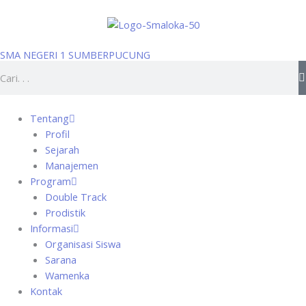
Skip
to
content
SMA NEGERI 1 SUMBERPUCUNG
Search
Tentang
Profil
Sejarah
Manajemen
Program
Double Track
Prodistik
Informasi
Organisasi Siswa
Sarana
Wamenka
Kontak