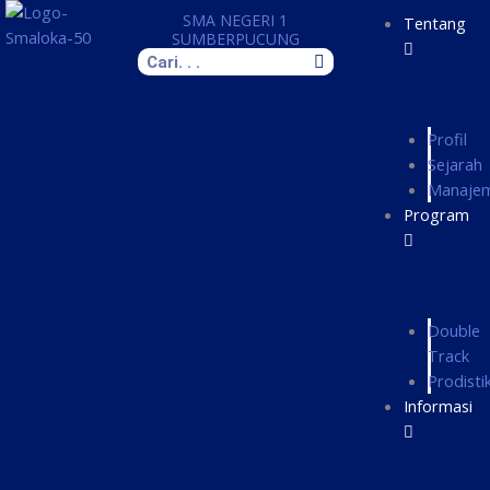
Skip
SMA NEGERI 1
Tentang
to
SUMBERPUCUNG
Search
content
Profil
Sejarah
Manaje
Program
Double
Track
Prodisti
Informasi