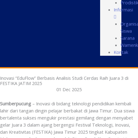
Prodisti
Informasi
Organisa
Siswa
Sarana
Wamenk
Kontak
Inovasi “EduFlow” Berbasis Analisis Studi Cerdas Raih Juara 3 di
FESTIKA JATIM 2025
01 Dec 2025
Sumberpucung
– Inovasi di bidang teknologi pendidikan kembali
lahir dari tangan dingin pelajar berbakat di Jawa Timur. Dua siswa
bertalenta sukses mengukir prestasi gemilang dengan menyabet
gelar Juara 3 dalam ajang bergengsi Festival Teknologi, Inovasi,
dan Kreativitas (FESTIKA) Jawa Timur 2025 tingkat Kabupaten