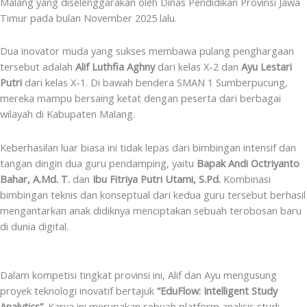
Malang yang diselenggarakan oleh Dinas Pendidikan Provinsi Jawa
Timur pada bulan November 2025 lalu.
Dua inovator muda yang sukses membawa pulang penghargaan
tersebut adalah
Alif Luthfia Aghny
dari kelas X-2 dan
Ayu Lestari
Putri
dari kelas X-1. Di bawah bendera SMAN 1 Sumberpucung,
mereka mampu bersaing ketat dengan peserta dari berbagai
wilayah di Kabupaten Malang.
Keberhasilan luar biasa ini tidak lepas dari bimbingan intensif dan
tangan dingin dua guru pendamping, yaitu
Bapak Andi Octriyanto
Bahar, A.Md. T.
dan
Ibu Fitriya Putri Utami, S.Pd.
Kombinasi
bimbingan teknis dan konseptual dari kedua guru tersebut berhasil
mengantarkan anak didiknya menciptakan sebuah terobosan baru
di dunia digital.
Dalam kompetisi tingkat provinsi ini, Alif dan Ayu mengusung
proyek teknologi inovatif bertajuk
“EduFlow: Intelligent Study
Analytics”
. Karya ini merupakan sebuah platform analisis studi