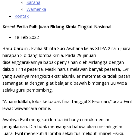
Sarana
Wamenka
Kontak
Keren! Evrilia Raih Juara Bidang Kimia Tingkat Nasional
18 Feb 2022
Baru-baru ini, Evrilia Shinta Suci Awihana kelas XI IPA 2 raih juara
harapan 2 bidang lomba kimia. Pada 29 januari
diselenggarakannya babak penyisihan oleh Airlangga dengan
diikuti 1.119 peserta. Meski harus melawan banyak peserta, Evril
yang awalnya mengikuti ekstrakurikuler matematika tidak patah
semangat. Ia dengan giat belajar dibawah bimbingan Bu Wida
selaku guru pembimbing.
“Alhamdulillah, lolos ke babak final tanggal 3 Februari,” ucap Evril
lewat wawancara online.
Awalnya Evril mengikuti lomba ini hanya untuk mencari
pengalaman. Dia tidak menyangka bahwa akan meraih gelar
juara. Evril mengikuti 3 lomba sekaligus meliputi mapel Fisika,