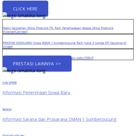
CLICK HERE
Hadiri Sarasehan Mitra Prodistik ITS: Raih Penghargaan Kepala Mitra Prodistik
Visioner(Connect)
PRESTASI GEMILANG! Siswa SMAN 1 Sumberpucung Raih Juara 3 Lomba KTI Nasional di
Unpad
Menuju Panggung Provinsi: Tiga Siswa Berprestasi Lolos OSN-P
PRESTASI LAINNYA >>
Info SPMB
Informasi Penerimaan Siswa Baru
Sarana
Informasi Sarana dan Prasarana SMAN 1 Sumberpucung
Ekstrakurikuler