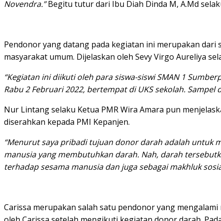
Novendra.”
Begitu tutur dari Ibu Diah Dinda M, A.Md sel
Pendonor yang datang pada kegiatan ini merupakan dari
masyarakat umum. Dijelaskan oleh Sevy Virgo Aureliya sel
“Kegiatan ini diikuti oleh para siswa-siswi SMAN 1 Sum
Rabu 2 Februari 2022, bertempat di UKS sekolah. Sampel da
Nur Lintang selaku Ketua PMR Wira Amara pun menjelaska
diserahkan kepada PMI Kepanjen.
“Menurut saya pribadi tujuan donor darah adalah untuk
manusia yang membutuhkan darah. Nah, darah tersebutka
terhadap sesama manusia dan juga sebagai makhluk sosia
Carissa merupakan salah satu pendonor yang mengalami rea
oleh Carissa setelah mengikuti kegiatan donor darah. Pa