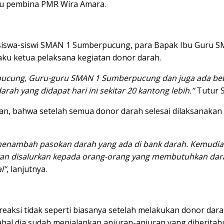
aku pembina PMR Wira Amara.
 siswa-siswi SMAN 1 Sumberpucung, para Bapak Ibu Guru S
aku ketua pelaksana kegiatan donor darah.
berpucung, Guru-guru SMAN 1 Sumberpucung dan juga ada b
rah yang didapat hari ini sekitar 20 kantong lebih.”
Tutur S
n, bahwa setelah semua donor darah selesai dilaksanakan
 menambah pasokan darah yang ada di bank darah. Kemudia
n disalurkan kepada orang-orang yang membutuhkan darah,
l”
, lanjutnya.
ksi tidak seperti biasanya setelah melakukan donor darah,
dahal dia sudah menjalankan anjuran-anjuran yang diberita