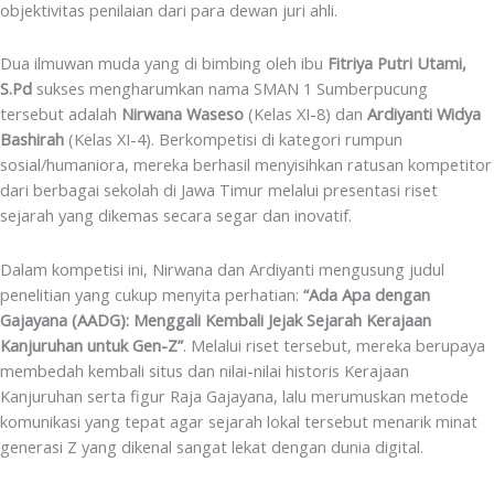
objektivitas penilaian dari para dewan juri ahli.
Dua ilmuwan muda yang di bimbing oleh ibu
Fitriya Putri Utami,
S.Pd
sukses mengharumkan nama SMAN 1 Sumberpucung
tersebut adalah
Nirwana Waseso
(Kelas XI-8) dan
Ardiyanti Widya
Bashirah
(Kelas XI-4). Berkompetisi di kategori rumpun
sosial/humaniora, mereka berhasil menyisihkan ratusan kompetitor
dari berbagai sekolah di Jawa Timur melalui presentasi riset
sejarah yang dikemas secara segar dan inovatif.
Dalam kompetisi ini, Nirwana dan Ardiyanti mengusung judul
penelitian yang cukup menyita perhatian:
“Ada Apa dengan
Gajayana (AADG): Menggali Kembali Jejak Sejarah Kerajaan
Kanjuruhan untuk Gen-Z”
. Melalui riset tersebut, mereka berupaya
membedah kembali situs dan nilai-nilai historis Kerajaan
Kanjuruhan serta figur Raja Gajayana, lalu merumuskan metode
komunikasi yang tepat agar sejarah lokal tersebut menarik minat
generasi Z yang dikenal sangat lekat dengan dunia digital.