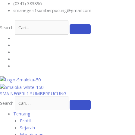
Skip
(0341) 383896
to
smanegeri1sumberpucung@gmail.com
content
Search
SMA NEGERI 1 SUMBERPUCUNG
Search
Tentang
Profil
Sejarah
Manajemen