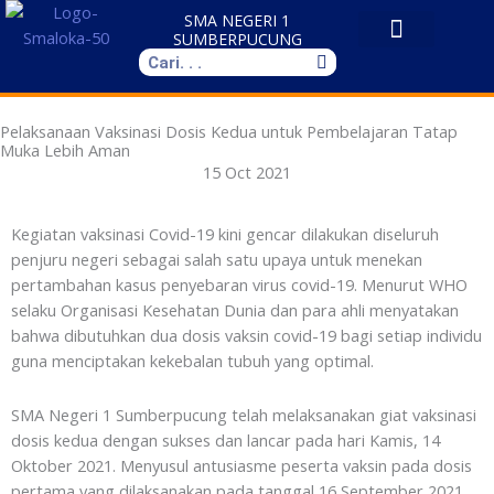
Skip
SMA NEGERI 1
to
SUMBERPUCUNG
Search
content
Pelaksanaan Vaksinasi Dosis Kedua untuk Pembelajaran Tatap
Muka Lebih Aman
15 Oct 2021
Kegiatan vaksinasi Covid-19 kini gencar dilakukan diseluruh
penjuru negeri sebagai salah satu upaya untuk menekan
pertambahan kasus penyebaran virus covid-19. Menurut WHO
selaku Organisasi Kesehatan Dunia dan para ahli menyatakan
bahwa dibutuhkan dua dosis vaksin covid-19 bagi setiap individu
guna menciptakan kekebalan tubuh yang optimal.
SMA Negeri 1 Sumberpucung telah melaksanakan giat vaksinasi
dosis kedua dengan sukses dan lancar pada hari Kamis, 14
Oktober 2021. Menyusul antusiasme peserta vaksin pada dosis
pertama yang dilaksanakan pada tanggal 16 September 2021,