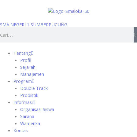
Skip
to
content
SMA NEGERI 1 SUMBERPUCUNG
Search
Tentang
Profil
Sejarah
Manajemen
Program
Double Track
Prodistik
Informasi
Organisasi Siswa
Sarana
Wamenka
Kontak