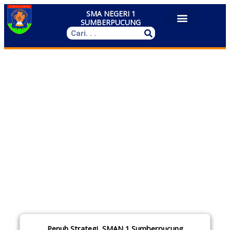
Skip
SMA NEGERI 1
to
SUMBERPUCUNG
content
Search
Penuh Strategi, SMAN 1 Sumberpucung