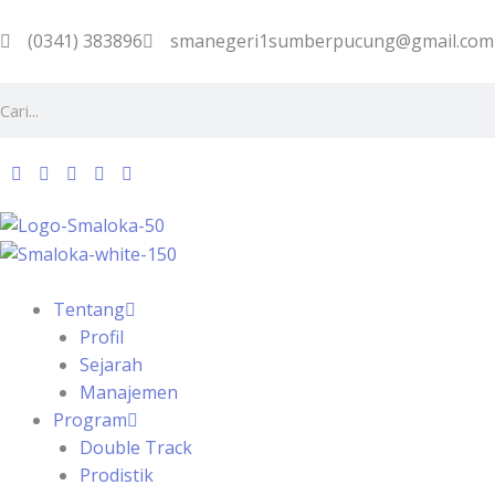
Skip
to
(0341) 383896
smanegeri1sumberpucung@gmail.com
content
Search
Tentang
Profil
Sejarah
Manajemen
Program
Double Track
Prodistik