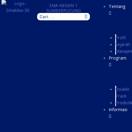
Skip
SMA NEGERI 1
Tentang
to
SUMBERPUCUNG
Search
content
Profil
Sejarah
Manaje
Program
Double
Track
Prodisti
Informasi