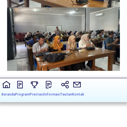
Beranda
Program
Prestasi
Informasi
Tautan
Kontak