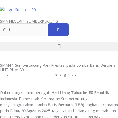
Skip
to
content
SMA NEGERI 1 SUMBERPUCUNG
Search
SMAN 1 Sumberpucung Raih Prestasi pada Lomba Baris-Berbaris
HUT RI ke-80
26 Aug 2025
Dalam rangka memperingati
Hari Ulang Tahun ke-80 Republik
Indonesia
, Pemerintah Kecamatan Sumberpucung
menyelenggarakan
Lomba Baris-Berbaris (LBB)
tingkat kecamatan
pada
Rabu, 20 Agustus 2025
. Kegiatan ini berlangsung meriah dan
penuh semangat kebangsaan, dengan diikuti oleh berbagai sekolah