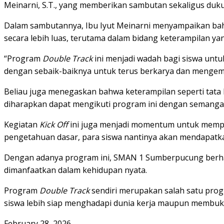
Meinarni, S.T., yang memberikan sambutan sekaligus duk
Dalam sambutannya, Ibu Iyut Meinarni menyampaikan b
secara lebih luas, terutama dalam bidang keterampilan yan
“Program
Double Track
ini menjadi wadah bagi siswa untu
dengan sebaik-baiknya untuk terus berkarya dan menge
Beliau juga menegaskan bahwa keterampilan seperti tata b
diharapkan dapat mengikuti program ini dengan semangat,
Kegiatan
Kick Off
ini juga menjadi momentum untuk memp
pengetahuan dasar, para siswa nantinya akan mendapatka
Dengan adanya program ini, SMAN 1 Sumberpucung berhara
dimanfaatkan dalam kehidupan nyata.
Program
Double Track
sendiri merupakan salah satu pro
siswa lebih siap menghadapi dunia kerja maupun membuka
February 28, 2026