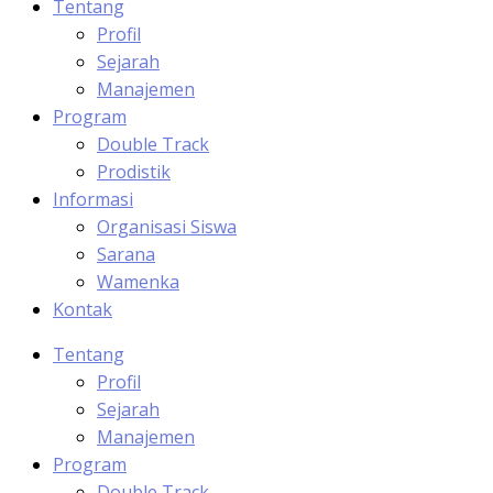
Tentang
Profil
Sejarah
Manajemen
Program
Double Track
Prodistik
Informasi
Organisasi Siswa
Sarana
Wamenka
Kontak
Tentang
Profil
Sejarah
Manajemen
Program
Double Track