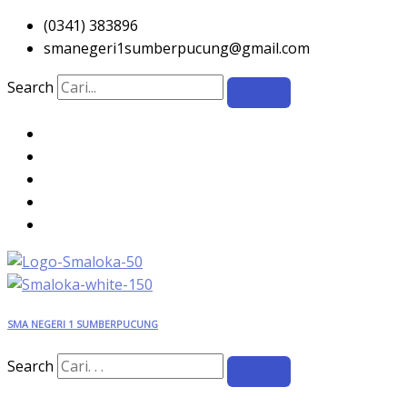
Skip
(0341) 383896
to
smanegeri1sumberpucung@gmail.com
content
Search
SMA NEGERI 1 SUMBERPUCUNG
Search