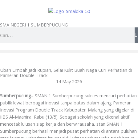
Skip
to
content
SMA NEGERI 1 SUMBERPUCUNG
Search
Ubah Limbah Jadi Rupiah, Selai Kulit Buah Naga Curi Perhatian di
Pameran Double Track
14 May 2026
Sumberpucung
– SMAN 1 Sumberpucung sukses mencuri perhatian
publik lewat berbagai inovasi tanpa batas dalam ajang Pameran
Inovasi Program Double Track Kabupaten Malang yang digelar di
IIBS Al-Maahira, Rabu (13/5). Sebagai sekolah yang dikenal aktif
mencetak lulusan siap kerja dan berwirausaha, stan SMAN 1
Sumberpucung berhasil menjadi pusat perhatian di antara puluhan
stan lainnya. Kehadiran lini produk kuliner unik mereka tidak hanya