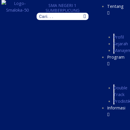
Skip
SMA NEGERI 1
Tentang
to
SUMBERPUCUNG
Search
content
Profil
Sejarah
Manaje
Program
Double
Track
Prodisti
Informasi