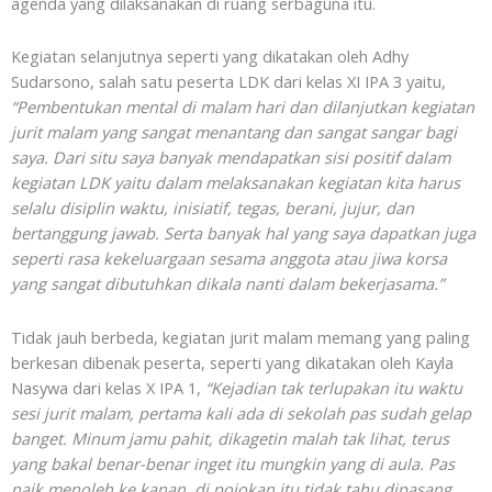
agenda yang dilaksanakan di ruang serbaguna itu.
Kegiatan selanjutnya seperti yang dikatakan oleh Adhy
Sudarsono, salah satu peserta LDK dari kelas XI IPA 3 yaitu,
“Pembentukan mental di malam hari dan dilanjutkan kegiatan
jurit malam yang sangat menantang dan sangat sangar bagi
saya. Dari situ saya banyak mendapatkan sisi positif dalam
kegiatan LDK yaitu dalam melaksanakan kegiatan kita harus
selalu disiplin waktu, inisiatif, tegas, berani, jujur, dan
bertanggung jawab. Serta banyak hal yang saya dapatkan juga
seperti rasa kekeluargaan sesama anggota atau jiwa korsa
yang sangat dibutuhkan dikala nanti dalam bekerjasama.”
Tidak jauh berbeda, kegiatan jurit malam memang yang paling
berkesan dibenak peserta, seperti yang dikatakan oleh Kayla
Nasywa dari kelas X IPA 1,
“Kejadian tak terlupakan itu waktu
sesi jurit malam, pertama kali ada di sekolah pas sudah gelap
banget. Minum jamu pahit, dikagetin malah tak lihat, terus
yang bakal benar-benar inget itu mungkin yang di aula. Pas
naik menoleh ke kanan, di pojokan itu tidak tahu dipasang