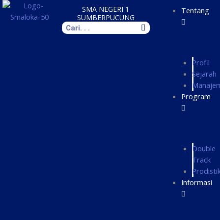
Skip
SMA NEGERI 1
Tentang
to
SUMBERPUCUNG
Search
content
Profil
Sejarah
Manaje
Program
Double
Track
Prodisti
Informasi