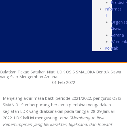
Prodisti
Informasi
Organisa
Siswa
Sarana
Wamenk
Kontak
Bulatkan Tekad Satukan Niat, LDK OSIS SMALOKA Bentuk Siswa
yang Siap Mengemban Amanat
01 Feb 2022
Menjelang akhir masa bakti periode 2021/2022, pengurus OSIS
SMAN 01 Sumberpucung bersama pembina mengadakan
kegiatan LDK yang dilaksanakan pada tanggal 28-29 Januari
2022. LDK kali ini mengusung tema
“Membangun Jiwa
Kepemimpinan yang Berkarakter, Bijaksana, dan Inovatif