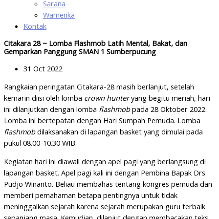
Sarana
Wamenka
Kontak
Citakara 28 ~ Lomba Flashmob Latih Mental, Bakat, dan
Gemparkan Panggung SMAN 1 Sumberpucung
31 Oct 2022
Rangkaian peringatan Citakara-28 masih berlanjut, setelah
kemarin diisi oleh lomba
crown hunter
yang begitu meriah, hari
ini dilanjutkan dengan lomba
flashmob
pada 28 Oktober 2022.
Lomba ini bertepatan dengan Hari Sumpah Pemuda. Lomba
flashmob
dilaksanakan di lapangan basket yang dimulai pada
pukul 08.00-10.30 WIB.
Kegiatan hari ini diawali dengan apel pagi yang berlangsung di
lapangan basket. Apel pagi kali ini dengan Pembina Bapak Drs.
Pudjo Winanto. Beliau membahas tentang kongres pemuda dan
memberi pemahaman betapa pentingnya untuk tidak
meninggalkan sejarah karena sejarah merupakan guru terbaik
sepanjang masa. Kemudian, dilanjut dengan membacakan teks