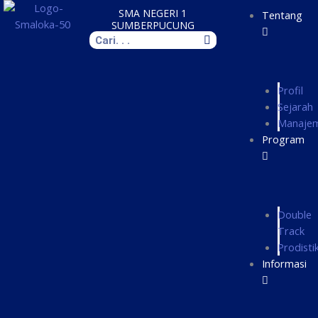
Skip
SMA NEGERI 1
Tentang
to
SUMBERPUCUNG
Search
content
Profil
Sejarah
Manaje
Program
Double
Track
Prodisti
Informasi