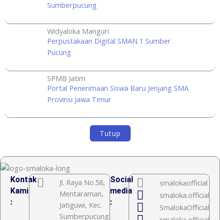
Sumberpucung
Widyaloka Manguri
Perpustakaan Digital SMAN 1 Sumber
Pucung
SPMB Jatim
Portal Penerimaan Siswa Baru Jenjang SMA
Provinsi Jawa Timur
Tutup
Kontak
Social
Jl. Raya No.58,
smalokaofficial
Kami
media
Mentaraman,
smaloka.official
:
:
Jatiguwi, Kec.
SmalokaOfficial
Sumberpucung,
smaloka.official