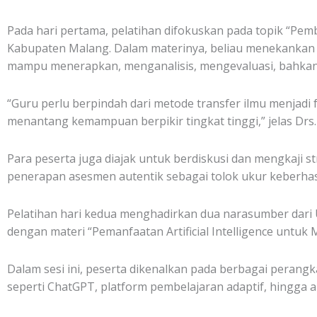
Pada hari pertama, pelatihan difokuskan pada topik “Pe
Kabupaten Malang. Dalam materinya, beliau menekankan 
mampu menerapkan, menganalisis, mengevaluasi, bahkan 
“Guru perlu berpindah dari metode transfer ilmu menjadi f
menantang kemampuan berpikir tingkat tinggi,” jelas Drs. P
Para peserta juga diajak untuk berdiskusi dan mengkaji s
penerapan asesmen autentik sebagai tolok ukur keberhasi
Pelatihan hari kedua menghadirkan dua narasumber dari Uni
dengan materi “Pemanfaatan Artificial Intelligence untu
Dalam sesi ini, peserta dikenalkan pada berbagai perangk
seperti ChatGPT, platform pembelajaran adaptif, hingga ana