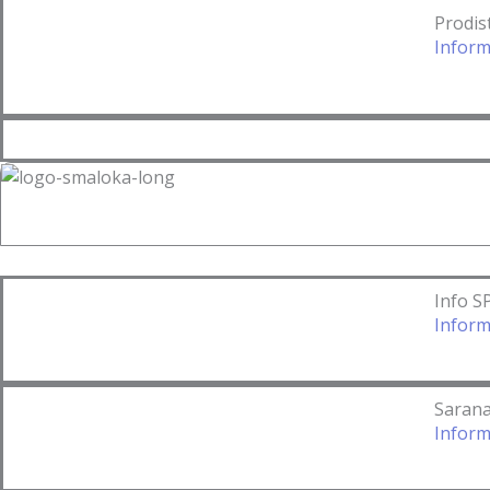
Prodis
Inform
Prestasi Lainnya >>
Info 
Inform
Saran
Infor