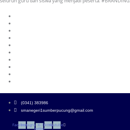
seluruh guru dan siswa yang menjadi peserta. #BRANDI
(0341) 383986
smanegeri1sumberpucung@gmail.com
Facebook
Instagram
X-
Tiktok
Youtube
twitter