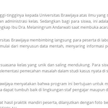
gi-tingginya kepada Universitas Brawijaya atas ilmu yang s
 administrasi kelas. Sedangkan bagi para siswa, ini adal
ungkap Ibu Dra. Melaningrum Andarwati saat membuka acara
versitas Brawijaya membimbing langsung para peserta di lab
 mulai dari menyusun data mentah, menyaring informasi p
n suasana kelas yang unik dan saling mendukung. Para si
ementasi pemecahan masalah dalam studi kasus nyata di s
rawijaya menyatakan bahwa program ini bertujuan untuk me
ta dapat tumbuh baik di lingkungan staf pengajar maupun di
at hasil praktik mandiri peserta, dilanjutkan dengan foto 