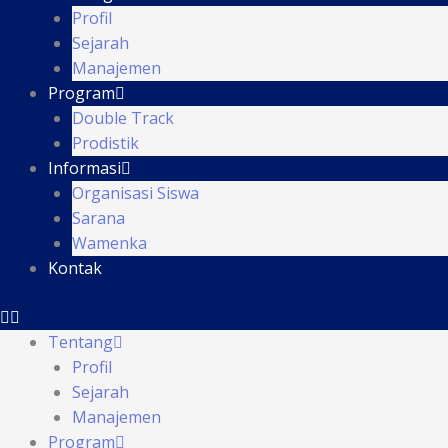
Profil
Sejarah
Manajemen
Program
Double Track
Prodistik
Informasi
Organisasi Siswa
Sarana
Wamenka
Kontak
Tentang
Profil
Sejarah
Manajemen
Program