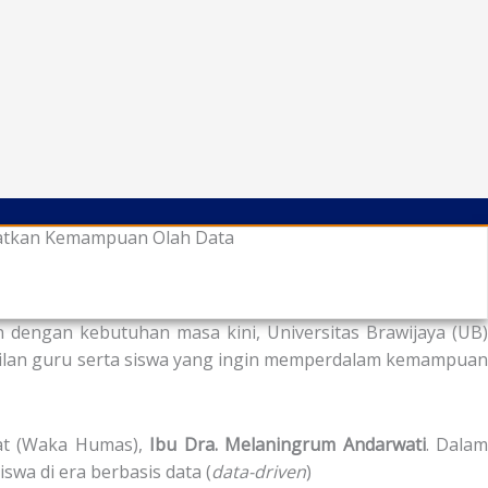
gkatkan Kemampuan Olah Data
 dengan kebutuhan masa kini, Universitas Brawijaya (UB)
rwakilan guru serta siswa yang ingin memperdalam kemampua
kat (Waka Humas),
Ibu Dra. Melaningrum Andarwati
. Dala
wa di era berbasis data (
data-driven
)