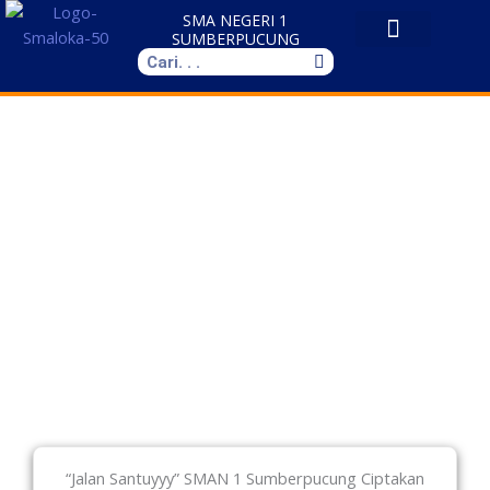
Skip
SMA NEGERI 1
to
SUMBERPUCUNG
Search
content
“Jalan Santuyyy” SMAN 1 Sumberpucung Ciptakan