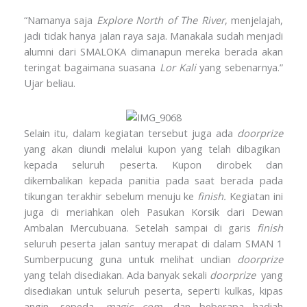
“Namanya saja
Explore North of The River
, menjelajah,
jadi tidak hanya jalan raya saja. Manakala sudah menjadi
alumni dari SMALOKA dimanapun mereka berada akan
teringat bagaimana suasana
Lor Kali
yang sebenarnya.”
Ujar beliau.
Selain itu, dalam kegiatan tersebut juga ada
doorprize
yang akan diundi melalui kupon yang telah dibagikan
kepada seluruh peserta. Kupon dirobek dan
dikembalikan kepada panitia pada saat berada pada
tikungan terakhir sebelum menuju ke
finish.
Kegiatan ini
juga di meriahkan oleh Pasukan Korsik dari Dewan
Ambalan Mercubuana. Setelah sampai di garis
finish
seluruh peserta jalan santuy merapat di dalam SMAN 1
Sumberpucung guna untuk melihat undian
doorprize
yang telah disediakan. Ada banyak sekali
doorprize
yang
disediakan untuk seluruh peserta, seperti kulkas, kipas
angin, sepeda,
magic com
, dan beberapa hadiah