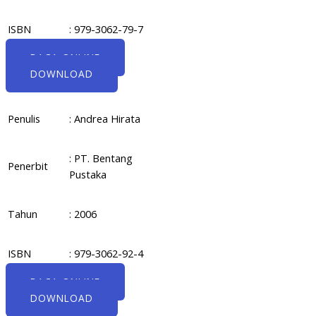
ISBN
: 979-3062-79-7
BACA ONLINE
DOWNLOAD
Penulis
: Andrea Hirata
: PT. Bentang
Penerbit
Pustaka
Tahun
: 2006
ISBN
: 979-3062-92-4
BACA ONLINE
DOWNLOAD