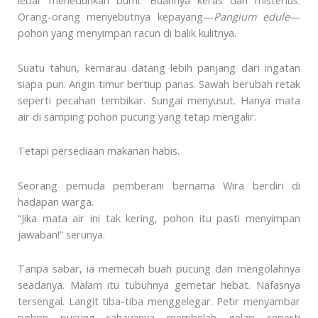
lebar meneduhkan bumi. Buahnya keras dan misterius.
Orang-orang menyebutnya kepayang—
Pangium edule
—
pohon yang menyimpan racun di balik kulitnya.
Suatu tahun, kemarau datang lebih panjang dari ingatan
siapa pun. Angin timur bertiup panas. Sawah berubah retak
seperti pecahan tembikar. Sungai menyusut. Hanya mata
air di samping pohon pucung yang tetap mengalir.
Tetapi persediaan makanan habis.
Seorang pemuda pemberani bernama Wira berdiri di
hadapan warga.
“Jika mata air ini tak kering, pohon itu pasti menyimpan
jawaban!” serunya.
Tanpa sabar, ia memecah buah pucung dan mengolahnya
seadanya. Malam itu tubuhnya gemetar hebat. Nafasnya
tersengal. Langit tiba-tiba menggelegar. Petir menyambar
pohon pucung—cahayanya membelah gelap seperti