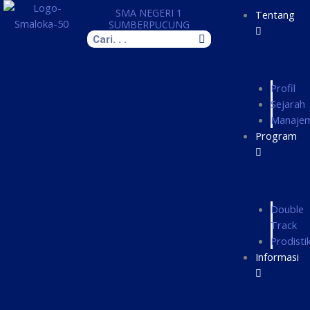
Skip
SMA NEGERI 1
Tentang
to
SUMBERPUCUNG
Search
content
Profil
Sejarah
Manaje
Program
Double
Track
Prodisti
Informasi