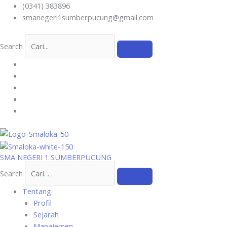
Skip
(0341) 383896
to
smanegeri1sumberpucung@gmail.com
content
Search
SMA NEGERI 1 SUMBERPUCUNG
Search
Tentang
Profil
Sejarah
Manajemen