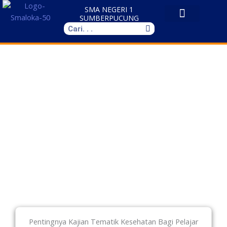
Skip
SMA NEGERI 1
to
SUMBERPUCUNG
Search
content
Pentingnya Kajian Tematik Kesehatan Bagi Pelajar