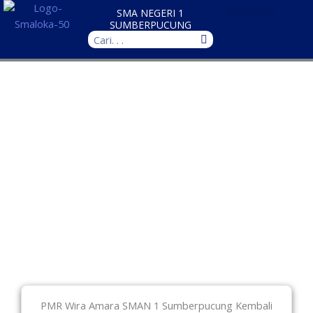
Skip
SMA NEGERI 1
to
SUMBERPUCUNG
Search
content
PMR Wira Amara SMAN 1 Sumberpucung Kembali