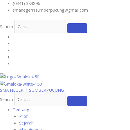
Skip
(0341) 383896
to
smanegeri1sumberpucung@gmail.com
content
Search
SMA NEGERI 1 SUMBERPUCUNG
Search
Tentang
Profil
Sejarah
Manajemen