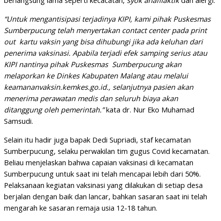
berlangsung lama seperti kecacatan,
syok anafilaktik
dan alergi.
“Untuk mengantisipasi terjadinya KIPI, kami pihak Puskesmas
Sumberpucung telah menyertakan contact center pada print
out kartu vaksin yang bisa dihubungi jika ada keluhan dari
penerima vaksinasi. Apabila terjadi efek samping serius atau
KIPI nantinya pihak Puskesmas Sumberpucung akan
melaporkan ke Dinkes Kabupaten Malang atau melalui
keamananvaksin.kemkes.go.id., selanjutnya pasien akan
menerima perawatan medis dan seluruh biaya akan
ditanggung oleh pemerintah.”
kata dr. Nur Eko Muhamad
Samsudi.
Selain itu hadir juga bapak Dedi Supriadi, staf kecamatan
Sumberpucung, selaku perwakilan tim gugus Covid kecamatan.
Beliau menjelaskan bahwa capaian vaksinasi di kecamatan
Sumberpucung untuk saat ini telah mencapai lebih dari 50%.
Pelaksanaan kegiatan vaksinasi yang dilakukan di setiap desa
berjalan dengan baik dan lancar, bahkan sasaran saat ini telah
mengarah ke sasaran remaja usia 12-18 tahun.