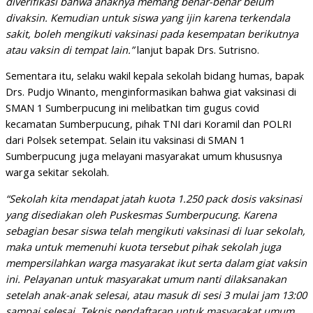
diverifikasi bahwa anaknya memang benar-benar belum
divaksin. Kemudian untuk siswa yang ijin karena terkendala
sakit, boleh mengikuti vaksinasi pada kesempatan berikutnya
atau vaksin di tempat lain.”
lanjut bapak Drs. Sutrisno.
Sementara itu, selaku wakil kepala sekolah bidang humas, bapak
Drs. Pudjo Winanto, menginformasikan bahwa giat vaksinasi di
SMAN 1 Sumberpucung ini melibatkan tim gugus covid
kecamatan Sumberpucung, pihak TNI dari Koramil dan POLRI
dari Polsek setempat. Selain itu vaksinasi di SMAN 1
Sumberpucung juga melayani masyarakat umum khususnya
warga sekitar sekolah.
“Sekolah kita mendapat jatah kuota 1.250 pack dosis vaksinasi
yang disediakan oleh Puskesmas Sumberpucung. Karena
sebagian besar siswa telah mengikuti vaksinasi di luar sekolah,
maka untuk memenuhi kuota tersebut pihak sekolah juga
mempersilahkan warga masyarakat ikut serta dalam giat vaksin
ini. Pelayanan untuk masyarakat umum nanti dilaksanakan
setelah anak-anak selesai, atau masuk di sesi 3 mulai jam 13:00
sampai selesai. Teknis pendaftaran untuk masyarakat umum,