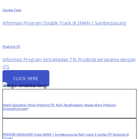
Double Track
Informasi Program Double Track di SMAN 1 Sumberpucung
Prodistik ITS
Informasi Program Ketrampilan TIK Prodistik kerjasama dengan
ITS
CLICK HERE
Hadiri Sarasehan Mitra Prodistik ITS: Raih Penghargaan Kepala Mitra Prodistik
Visioner(Connect)
PRESTASI GEMILANG! Siswa SMAN 1 Sumberpucung Raih Juara 3 Lomba KTI Nasional di
Unpad