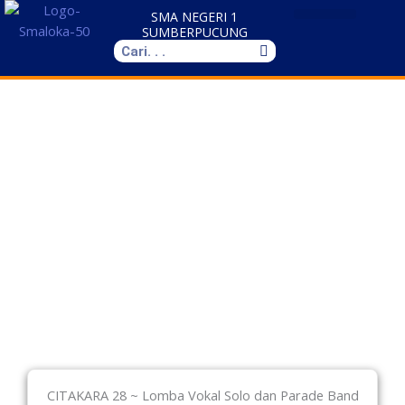
Skip
SMA NEGERI 1
to
SUMBERPUCUNG
Search
content
CITAKARA 28 ~ Lomba Vokal Solo dan Parade Band