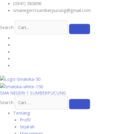
Skip
(0341) 383896
to
smanegeri1sumberpucung@gmail.com
content
Search
SMA NEGERI 1 SUMBERPUCUNG
Search
Tentang
Profil
Sejarah
Manajemen