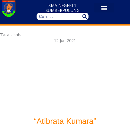
Skip
SMA NEGERI 1
to
SUMBERPUCUNG
Search
content
Tata Usaha
12 Jun 2021
“Atibrata Kumara”
SMA NEGERI 1 SUMBERPUCUNG