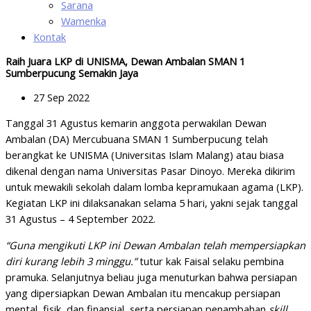
Sarana
Wamenka
Kontak
Raih Juara LKP di UNISMA, Dewan Ambalan SMAN 1
Sumberpucung Semakin Jaya
27 Sep 2022
Tanggal 31 Agustus kemarin anggota perwakilan Dewan
Ambalan (DA) Mercubuana SMAN 1 Sumberpucung telah
berangkat ke UNISMA (Universitas Islam Malang) atau biasa
dikenal dengan nama Universitas Pasar Dinoyo. Mereka dikirim
untuk mewakili sekolah dalam lomba kepramukaan agama (LKP).
Kegiatan LKP ini dilaksanakan selama 5 hari, yakni sejak tanggal
31 Agustus – 4 September 2022.
“Guna mengikuti LKP ini Dewan Ambalan telah mempersiapkan
diri kurang lebih 3 minggu.”
tutur kak Faisal selaku pembina
pramuka. Selanjutnya beliau juga menuturkan bahwa persiapan
yang dipersiapkan Dewan Ambalan itu mencakup persiapan
mental, fisik, dan finansial, serta persiapan penambahan
skill
.